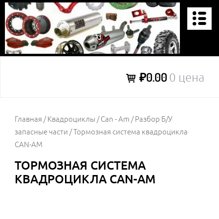
Перейти
к
содержимому
KVADRODETALI
₽0.00
0 цена
Главная
/
Квадроциклы
/
Can - Am
/
Разбор Б/У
запасные части
/ Тормозная система квадроцикла
CAN-AM
ТОРМОЗНАЯ СИСТЕМА
КВАДРОЦИКЛА CAN-AM