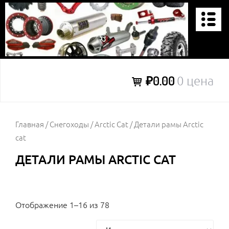
Перейти
к
содержимому
KVADRODETALI
₽0.00
0 цена
Главная
/
Снегоходы
/
Arctic Cat
/ Детали рамы Arctic
cat
ДЕТАЛИ РАМЫ ARCTIC CAT
Отображение 1–16 из 78